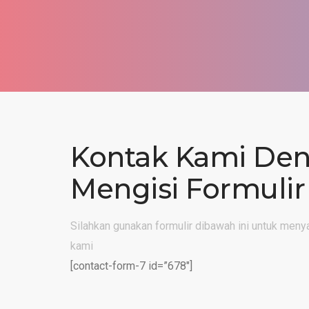
Kontak Kami De
Mengisi Formulir
Silahkan gunakan formulir dibawah ini untuk me
kami
[contact-form-7 id=”678″]