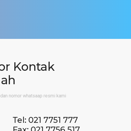
r Kontak
lah
 dan nomor whatsaap resmi kami
Tel: 021 7751 777
Fax: 021 7756 517