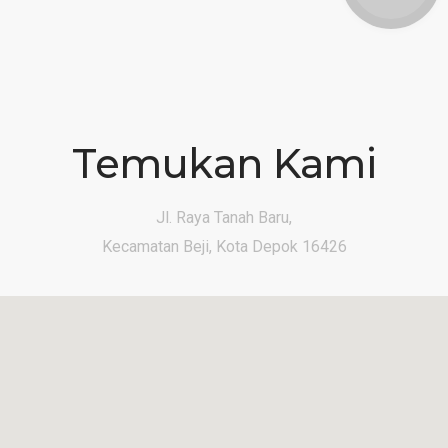
Temukan Kami
Jl. Raya Tanah Baru,
Kecamatan Beji, Kota Depok 16426