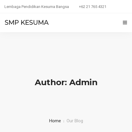
Lembaga Pendidikan Kesuma Bangsa
+62 21 765 4321
SMP KESUMA
BERANDA
PROFIL
AKADEMIK
GALERI
Author: Admin
PPDB ONLINE
KONTAK
FASILITAS
Home
Our Blog